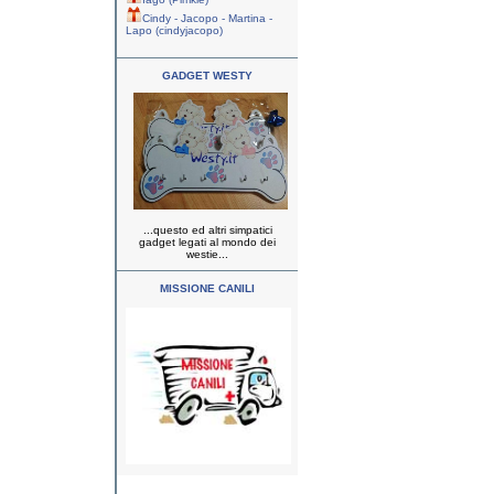
Cindy - Jacopo - Martina -
Lapo (cindyjacopo)
GADGET WESTY
...questo ed altri simpatici
gadget legati al mondo dei
westie...
MISSIONE CANILI