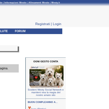
tie
|
Informazioni Westie
|
Allevamenti Westie
|
Westy.it
Registrati
|
Login
LUTE
FORUM
OGNI GESTO CONTA
pagina.
Sostieni Westy Social Network e
mantieni viva la magia del
nostro amato sito
BUON COMPLEANNO A...
Iago (Pimkie)