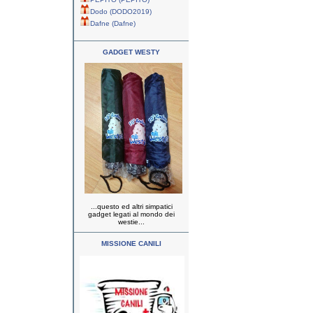
Dodo (DODO2019)
Dafne (Dafne)
GADGET WESTY
...questo ed altri simpatici
gadget legati al mondo dei
westie...
MISSIONE CANILI