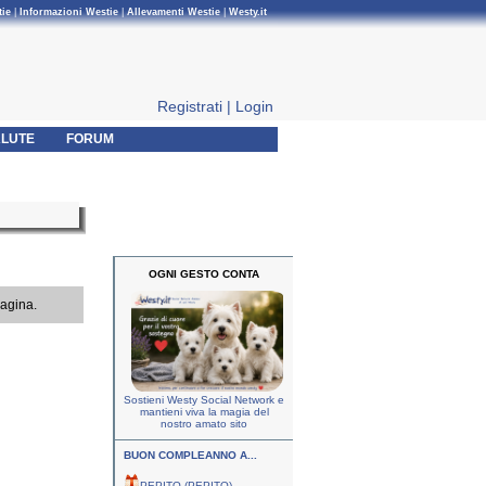
tie
|
Informazioni Westie
|
Allevamenti Westie
|
Westy.it
Registrati
|
Login
LUTE
FORUM
OGNI GESTO CONTA
pagina.
Sostieni Westy Social Network e
mantieni viva la magia del
nostro amato sito
BUON COMPLEANNO A...
PEPITO (PEPITO)