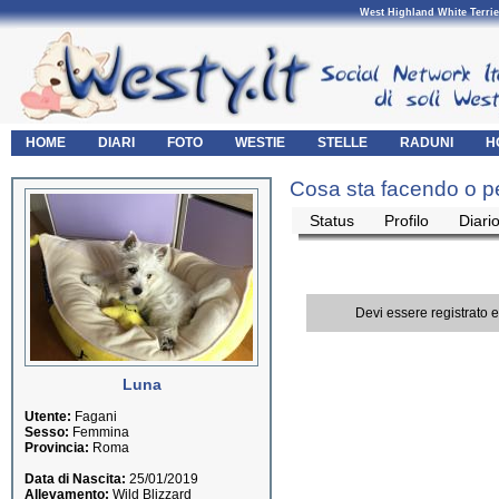
West Highland White Terrie
HOME
DIARI
FOTO
WESTIE
STELLE
RADUNI
H
Cosa sta facendo o p
Status
Profilo
Diari
Devi essere registrato 
Luna
Utente:
Fagani
Sesso:
Femmina
Provincia:
Roma
Data di Nascita:
25/01/2019
Allevamento:
Wild Blizzard