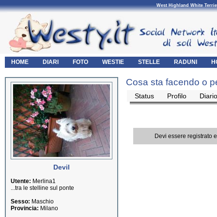
West Highland White Terrie
HOME
DIARI
FOTO
WESTIE
STELLE
RADUNI
H
Cosa sta facendo o p
Status
Profilo
Diari
Devi essere registrato 
Devil
Utente:
Merlina1
...tra le stelline sul ponte
Sesso:
Maschio
Provincia:
Milano