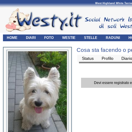
West Highland White Terrie
HOME
DIARI
FOTO
WESTIE
STELLE
RADUNI
H
Cosa sta facendo o p
Status
Profilo
Diari
Devi essere registrato 