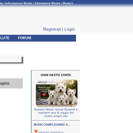
tie
|
Informazioni Westie
|
Allevamenti Westie
|
Westy.it
Registrati
|
Login
LUTE
FORUM
OGNI GESTO CONTA
pagina.
Sostieni Westy Social Network e
mantieni viva la magia del
nostro amato sito
BUON COMPLEANNO A...
PEPITO (PEPITO)