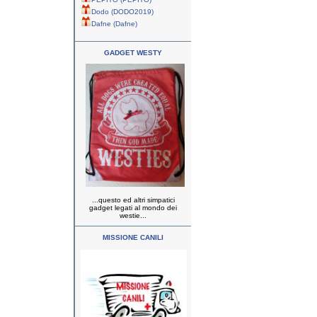
Dodo (DODO2019)
Dafne (Dafne)
GADGET WESTY
...questo ed altri simpatici
gadget legati al mondo dei
westie...
MISSIONE CANILI