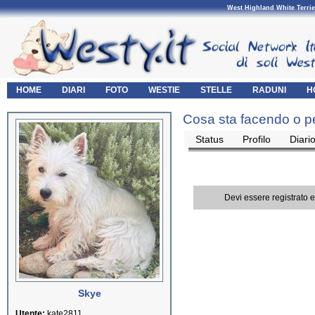
West Highland White Terrie
HOME
DIARI
FOTO
WESTIE
STELLE
RADUNI
H
Cosa sta facendo o p
Status
Profilo
Diari
Devi essere registrato 
Skye
Utente:
kate2811