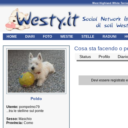
West Highland White Terrie
HOME
DIARI
FOTO
WESTIE
STELLE
RADUNI
H
Cosa sta facendo o p
Status
Profilo
Diari
Devi essere registrato 
Poldo
Utente:
pompelmo79
...tra le stelline sul ponte
Sesso:
Maschio
Provincia:
Como