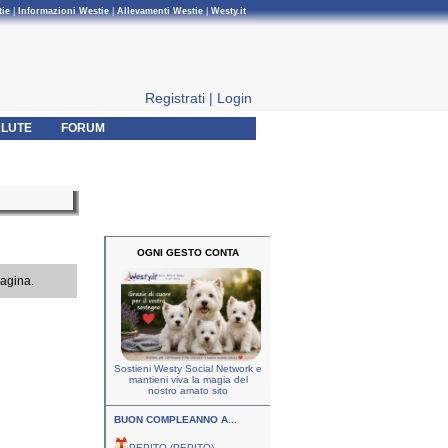
tie
|
Informazioni Westie
|
Allevamenti Westie
|
Westy.it
Registrati
|
Login
LUTE
FORUM
OGNI GESTO CONTA
pagina.
Sostieni Westy Social Network e
mantieni viva la magia del
nostro amato sito
BUON COMPLEANNO A...
PEPITO (PEPITO)