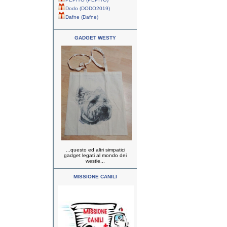
Dodo (DODO2019)
Dafne (Dafne)
GADGET WESTY
...questo ed altri simpatici
gadget legati al mondo dei
westie...
MISSIONE CANILI