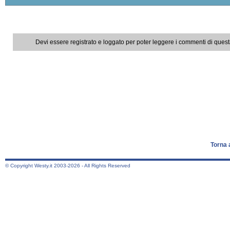
Devi essere registrato e loggato per poter leggere i commenti di ques
Torna 
© Copyright Westy.it 2003-2026 - All Rights Reserved