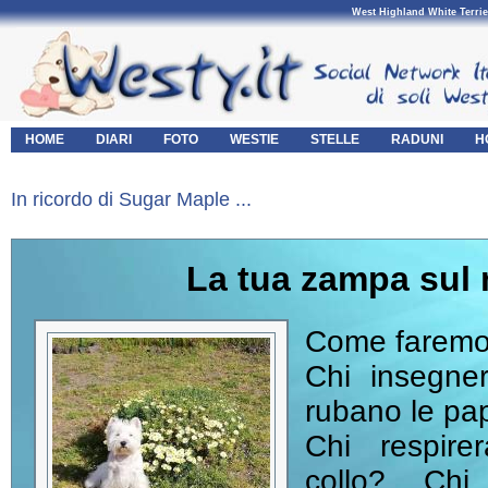
West Highland White Terrie
HOME
DIARI
FOTO
WESTIE
STELLE
RADUNI
H
In ricordo di Sugar Maple ...
La tua zampa sul 
Come faremo 
Chi insegne
rubano le pap
Chi respire
collo? Chi