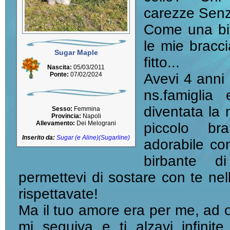
carezze Sen
Come una bimb
le mie braccia
Sugar Maple
fitto...
Nascita:
05/03/2011
Ponte:
07/02/2024
Avevi 4 anni 
ns.famiglia
diventata la 
Sesso:
Femmina
Provincia:
Napoli
Allevamento:
Dei Melograni
piccolo br
Inserito da:
Sugar (e Aline)(Sugarline)
adorabile co
birbante di
permettevi di sostare con te nel
rispettavate!
Ma il tuo amore era per me, ad o
mi seguiva e ti alzavi infinit