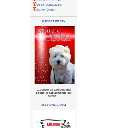
Dodo (DODO2019)
Dafne (Dafne)
GADGET WESTY
...questo ed altri simpatici
gadget legati al mondo dei
westie...
MISSIONE CANILI