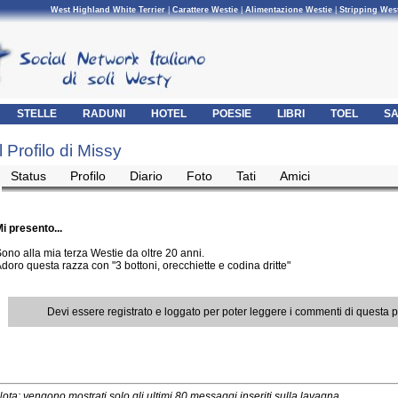
West Highland White Terrier
|
Carattere Westie
|
Alimentazione Westie
|
Stripping Wes
STELLE
RADUNI
HOTEL
POESIE
LIBRI
TOEL
SA
Il Profilo di Missy
Status
Profilo
Diario
Foto
Tati
Amici
i presento...
ono alla mia terza Westie da oltre 20 anni.
doro questa razza con "3 bottoni, orecchiette e codina dritte"
Devi essere registrato e loggato per poter leggere i commenti di questa 
ota: vengono mostrati solo gli ultimi 80 messaggi inseriti sulla lavagna