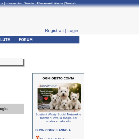
tie
|
Informazioni Westie
|
Allevamenti Westie
|
Westy.it
Registrati
|
Login
LUTE
FORUM
OGNI GESTO CONTA
pagina.
Sostieni Westy Social Network e
mantieni viva la magia del
nostro amato sito
BUON COMPLEANNO A...
PEPITO (PEPITO)