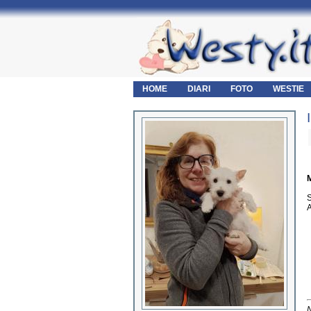
HOME
DIARI
FOTO
WESTIE
M
S
A
N