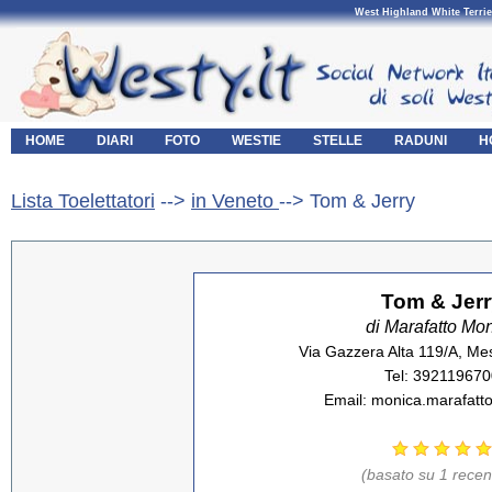
West Highland White Terrie
HOME
DIARI
FOTO
WESTIE
STELLE
RADUNI
H
Lista Toelettatori
-->
in Veneto
--> Tom & Jerry
Tom & Jerr
di Marafatto Mo
Via Gazzera Alta 119/A, Mes
Tel: 392119670
Email: monica.marafatto
(basato su 1 recen