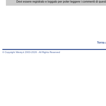
Devi essere registrato e loggato per poter leggere i commenti di ques
Torna 
© Copyright Westy.it 2003-2026 - All Rights Reserved