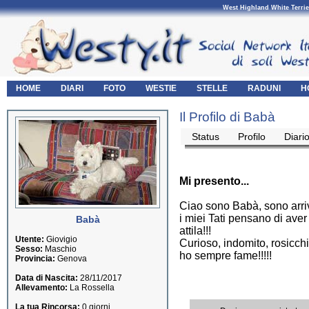
West Highland White Terrie
HOME
DIARI
FOTO
WESTIE
STELLE
RADUNI
H
Il Profilo di Babà
Status
Profilo
Diari
Mi presento...
Ciao sono Babà, sono arri
i miei Tati pensano di av
Babà
attila!!!
Utente:
Giovigio
Curioso, indomito, rosicch
Sesso:
Maschio
ho sempre fame!!!!!
Provincia:
Genova
Data di Nascita:
28/11/2017
Allevamento:
La Rossella
La tua Rincorsa:
0 giorni