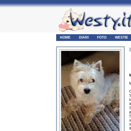
HOME
DIARI
FOTO
WESTIE
M
M
C
S
l
d
S
p
S
u
s
I