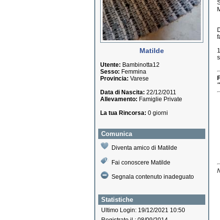
S
M
D
f
Matilde
1
s
Utente:
Bambinotta12
Sesso:
Femmina
F
Provincia:
Varese
"
Data di Nascita:
22/12/2011
Allevamento:
Famiglie Private
La tua Rincorsa:
0 giorni
Comunica
Diventa amico di Matilde
Fai conoscere Matilde
N
Segnala contenuto inadeguato
Statistiche
Ultimo Login: 19/12/2021 10:50