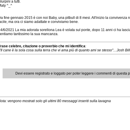
lurpini a tutti.
aty ^_^
a fine gennaio 2015 è con noi Baby, una pitbull di 8 mesi. All'inizio la convivenza 
acile, ma ora ci siamo adattate e conviviamo bene.
4/6/2021 La mia adorata sorellona Lea è volata sul ponte, dopo 11 anni ci ha lasciati
entiamo tantissimo la sua mancanza.
rase celebre, citazione o proverbio che mi identifica
:
"Il cane è la sola cosa sulla terra che vi ama più di quanto ami se stesso"....Josh Bil
Devi essere registrato e loggato per poter leggere i commenti di questa 
ota: vengono mostrati solo gli ultimi 80 messaggi inseriti sulla lavagna