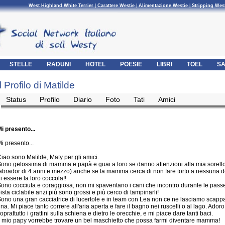
West Highland White Terrier
|
Carattere Westie
|
Alimentazione Westie
|
Stripping Wes
STELLE
RADUNI
HOTEL
POESIE
LIBRI
TOEL
SA
Il Profilo di Matilde
Status
Profilo
Diario
Foto
Tati
Amici
i presento...
i presento...
iao sono Matilde, Maty per gli amici.
ono gelossima di mamma e papà e guai a loro se danno attenzioni alla mia sorell
abrador di 4 anni e mezzo) anche se la mamma cerca di non fare torto a nessuna de
i essere la loro coccola!!
ono cocciuta e coraggiosa, non mi spaventano i cani che incontro durante le passe
ista ciclabile anzi più sono grossi e più cerco di tampinarli!
ono una gran cacciatrice di lucertole e in team con Lea non ce ne lasciamo sca
na. Mi piace tanto correre all'aria aperta e fare il bagno nei ruscelli o al lago. Adoro
oprattutto i grattini sulla schiena e dietro le orecchie, e mi piace dare tanti baci.
l mio papy vorrebbe trovare un bel maschietto che possa farmi diventare mamma!