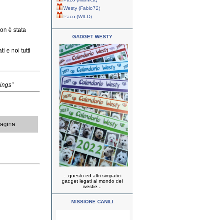
Westy (Fabio72)
Paco (WILD)
non è stata
GADGET WESTY
 e noi tutti
lings"
pagina.
...questo ed altri simpatici
gadget legati al mondo dei
westie...
MISSIONE CANILI