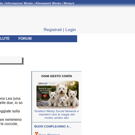
tie
|
Informazioni Westie
|
Allevamenti Westie
|
Westy.it
Registrati
|
Login
LUTE
FORUM
OGNI GESTO CONTA
ona Lea (una
lle due, io so
ggiate sulla
Sostieni Westy Social Network e
mantieni viva la magia del
nostro amato sito
ppare nemmeno
 le coccole,
BUON COMPLEANNO A...
Paco (Marnica)