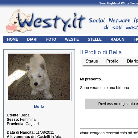
West Highland White Terrie
HOME
DIARI
FOTO
WESTIE
STELLE
RADUNI
H
Il Profilo di Bella
Status
Profilo
Diari
Mi presento...
Sono veramente una birbona
Devi essere registrato 
Bella
Utente:
Beba
Sesso:
Femmina
Provincia:
Cagliari
Data di Nascita:
11/08/2011
Nota: vengono mostrati solo gli ult
Allevamento:
dei Castelli in Aria