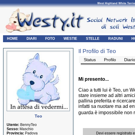
West Highland White Terrie
HOME
DIARI
FOTO
WESTIE
STELLE
RADUNI
H
Il Profilo di Teo
Status
Profilo
Diari
Mi presento...
Ciao a tutti lui è Teo, un 
stare insieme ad altri amic
pallina preferita e ricerca
infatti sa nuotare ma ad en
guarda è impossibile non ri
Teo
Utente:
BennyTeo
Sesso:
Maschio
Provincia:
Padova
Devi essere registrato 