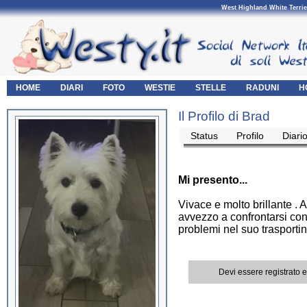
West Highland White Terrie
HOME
DIARI
FOTO
WESTIE
STELLE
RADUNI
H
Il Profilo di Brad
Status
Profilo
Diari
Mi presento...
Vivace e molto brillante .
avvezzo a confrontarsi con
problemi nel suo trasportin
Devi essere registrato 