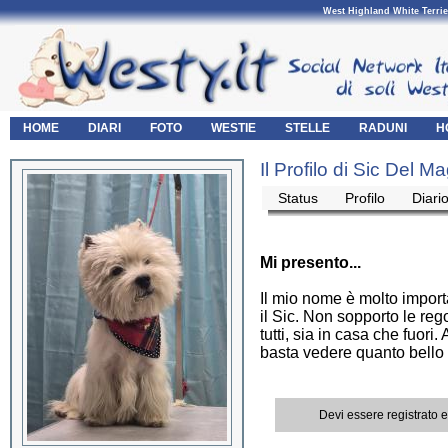
West Highland White Terrie
HOME
DIARI
FOTO
WESTIE
STELLE
RADUNI
H
Il Profilo di Sic Del 
Status
Profilo
Diari
Mi presento...
Il mio nome è molto impor
il Sic. Non sopporto le reg
tutti, sia in casa che fuor
basta vedere quanto bello
Devi essere registrato 