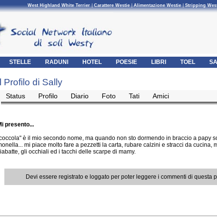
West Highland White Terrier
|
Carattere Westie
|
Alimentazione Westie
|
Stripping Wes
STELLE
RADUNI
HOTEL
POESIE
LIBRI
TOEL
SA
Il Profilo di Sally
Status
Profilo
Diario
Foto
Tati
Amici
i presento...
coccola" è il mio secondo nome, ma quando non sto dormendo in braccio a papy 
onella... mi piace molto fare a pezzetti la carta, rubare calzini e stracci da cucina, 
iabatte, gli occhiali ed i tacchi delle scarpe di mamy.
Devi essere registrato e loggato per poter leggere i commenti di questa 