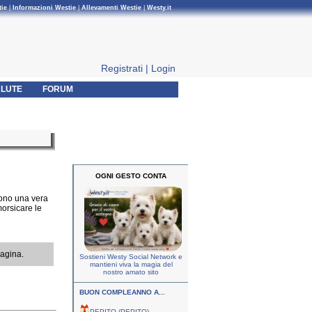
tie
|
Informazioni Westie
|
Allevamenti Westie
|
Westy.it
Registrati
|
Login
LUTE
FORUM
OGNI GESTO CONTA
sono una vera
morsicare le
pagina.
Sostieni Westy Social Network e
mantieni viva la magia del
nostro amato sito
BUON COMPLEANNO A...
PEPITO (PEPITO)