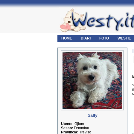
HOME
DIARI
FOTO
WESTIE
M
"
m
c
Sally
Utente:
Gjiom
Sesso:
Femmina
Provincia:
Treviso