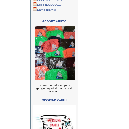
Dodo (DODO2019)
Dafne (Dafne)
GADGET WESTY
...questo ed altri simpatici
gadget legati al mondo dei
westie...
MISSIONE CANILI