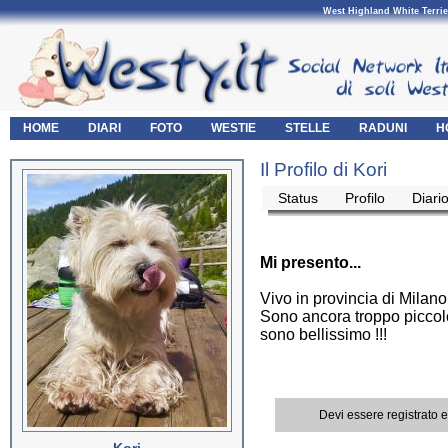
West Highland White Terrie
HOME
DIARI
FOTO
WESTIE
STELLE
RADUNI
H
Il Profilo di Kori
Status
Profilo
Diari
Mi presento...
Vivo in provincia di Milano
Sono ancora troppo piccolo
sono bellissimo !!!
Devi essere registrato 