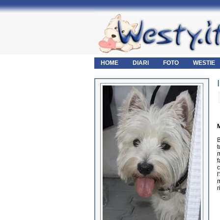
HOME
DIARI
FOTO
WESTIE
M
B
t
m
f
c
l
m
r