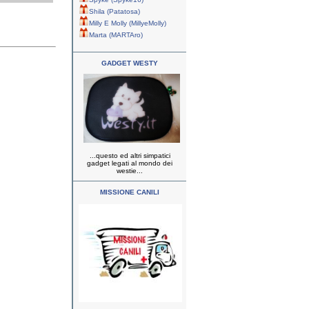
Shila (Patatosa)
Milly E Molly (MillyeMolly)
Marta (MARTAro)
GADGET WESTY
...questo ed altri simpatici
gadget legati al mondo dei
westie...
MISSIONE CANILI