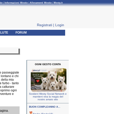
tie
|
Informazioni Westie
|
Allevamenti Westie
|
Westy.it
Registrati
|
Login
LUTE
FORUM
OGNI GESTO CONTA
mie passeggiate
 lontano e chi
a della mia
e furbo - tanto
a catturare
 esprimo ogni
vventure e
Sostieni Westy Social Network e
mantieni viva la magia del
nostro amato sito
BUON COMPLEANNO A...
pagina.
Spyke (Spyke16)