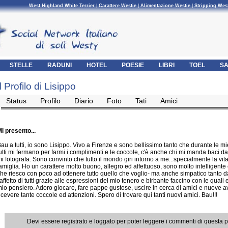
West Highland White Terrier
|
Carattere Westie
|
Alimentazione Westie
|
Stripping Wes
STELLE
RADUNI
HOTEL
POESIE
LIBRI
TOEL
SA
Il Profilo di Lisippo
Status
Profilo
Diario
Foto
Tati
Amici
i presento...
au a tutti, io sono Lisippo. Vivo a Firenze e sono bellissimo tanto che durante le 
utti mi fermano per farmi i complimenti e le coccole, c'è anche chi mi manda baci da
i fotografa. Sono convinto che tutto il mondo giri intorno a me...specialmente la vit
amiglia. Ho un carattere molto buono, allegro ed affettuoso, sono molto intelligente 
he riesco con poco ad ottenere tutto quello che voglio- ma anche simpatico tanto d
'affetto di tutti grazie alle espressioni del mio tenero e birbante faccino con le quali
io pensiero. Adoro giocare, fare pappe gustose, uscire in cerca di amici e nuove a
icevere tante coccole ed attenzioni. Spero di trovare qui tanti nuovi amici. Bau!!!
Devi essere registrato e loggato per poter leggere i commenti di questa 