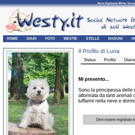
West Highland White Terrie
HOME
DIARI
FOTO
WESTIE
STELLE
RADUNI
H
Il Profilo di Luna
Status
Profilo
Diari
Mi presento...
Sono la principessa delle n
attorniata da tanti animali 
tuffarmi nella neve e dormi
Devi essere registrato 