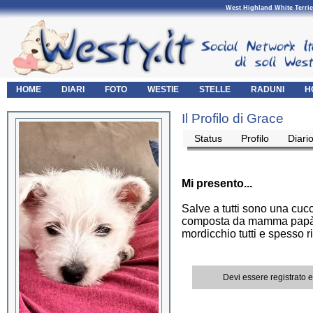
West Highland White Terrie
HOME
DIARI
FOTO
WESTIE
STELLE
RADUNI
H
Il Profilo di Grace
Status
Profilo
Diari
Mi presento...
Salve a tutti sono una cucc
composta da mamma papà e 
mordicchio tutti e spesso r
Devi essere registrato 