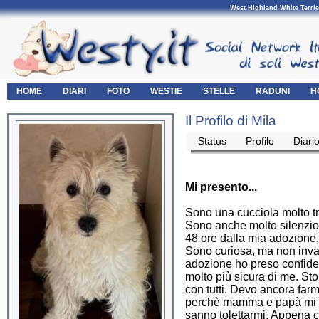
West Highland White Terrie
HOME
DIARI
FOTO
WESTIE
STELLE
RADUNI
H
Il Profilo di Mila
Status
Profilo
Diari
Mi presento...
Sono una cucciola molto tra
Sono anche molto silenzios
48 ore dalla mia adozione, 
Sono curiosa, ma non inva
adozione ho preso confide
molto più sicura di me. St
con tutti. Devo ancora farmi
perchè mamma e papà mi h
sanno tolettarmi. Appena ci