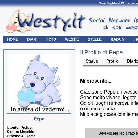
West Highland White Terrie
HOME
DIARI
FOTO
WESTIE
STELLE
RADUNI
H
Il Profilo di Pepe
Status
Profilo
Diari
Mi presento...
Ciao sono Pepe un westie 
Sono molto vivace, legato a
Odio i luoghi rumorosi, inf
o una macchina.
Mi piace giocare con le mi
Pepe
Utente:
Pioleta
Sesso:
Maschio
Devi essere registrato 
Provincia:
Roma