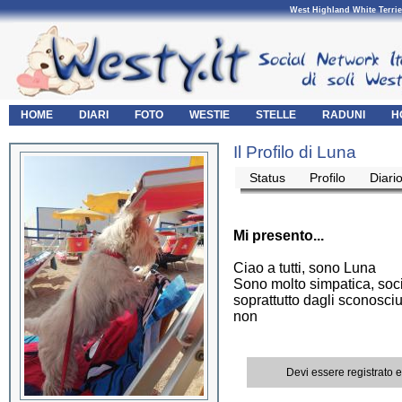
West Highland White Terrie
HOME
DIARI
FOTO
WESTIE
STELLE
RADUNI
H
Il Profilo di Luna
Status
Profilo
Diari
Mi presento...
Ciao a tutti, sono Luna
Sono molto simpatica, soc
soprattutto dagli sconosci
non
Devi essere registrato 