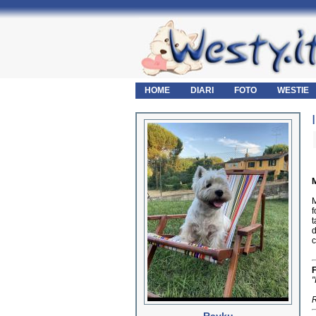
HOME
DIARI
FOTO
WESTIE
M
M
f
t
d
c
F
"