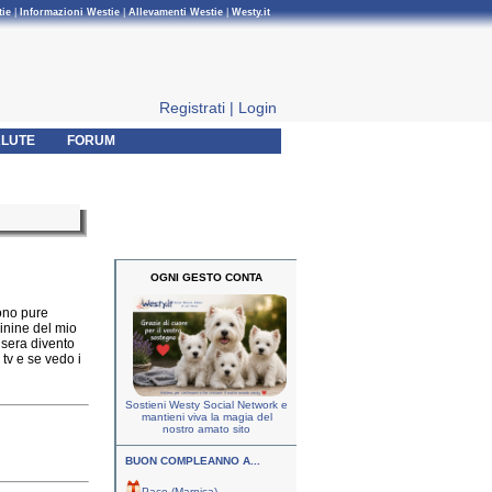
tie
|
Informazioni Westie
|
Allevamenti Westie
|
Westy.it
Registrati
|
Login
LUTE
FORUM
OGNI GESTO CONTA
sono pure
inine del mio
 sera divento
 tv e se vedo i
Sostieni Westy Social Network e
mantieni viva la magia del
nostro amato sito
BUON COMPLEANNO A...
Paco (Marnica)