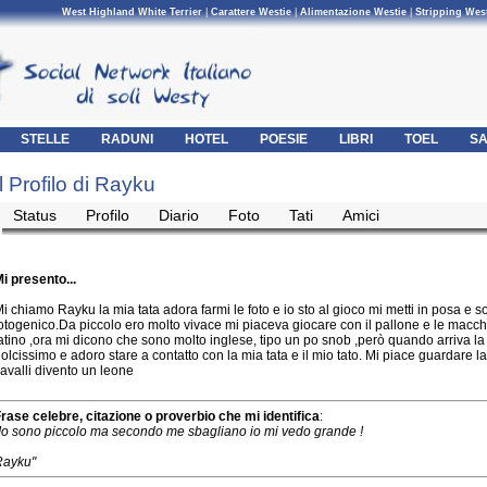
West Highland White Terrier
|
Carattere Westie
|
Alimentazione Westie
|
Stripping Wes
STELLE
RADUNI
HOTEL
POESIE
LIBRI
TOEL
SA
Il Profilo di Rayku
Status
Profilo
Diario
Foto
Tati
Amici
i presento...
i chiamo Rayku la mia tata adora farmi le foto e io sto al gioco mi metti in posa e 
otogenico.Da piccolo ero molto vivace mi piaceva giocare con il pallone e le macch
atino ,ora mi dicono che sono molto inglese, tipo un po snob ,però quando arriva la
olcissimo e adoro stare a contatto con la mia tata e il mio tato. Mi piace guardare la
avalli divento un leone
rase celebre, citazione o proverbio che mi identifica
:
Io sono piccolo ma secondo me sbagliano io mi vedo grande !
Rayku"