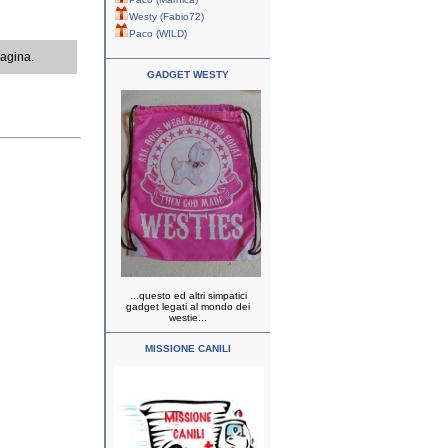
Westy (Fabio72)
Paco (WILD)
pagina.
GADGET WESTY
...questo ed altri simpatici
gadget legati al mondo dei
westie...
MISSIONE CANILI