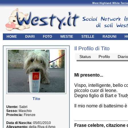
West Highland White Terrie
HOME
DIARI
FOTO
WESTIE
STELLE
RADUNI
H
Il Profilo di Tito
Status
Profilo
Diari
Mi presento...
Vispo, intelligente, bello
piccolo cuor di leone.
Degno figlio di Bart e Trud
Tito
Il mio nome di battesim
Utente:
Sabri
Sesso:
Maschio
Provincia:
Firenze
Data di Nascita:
05/01/2010
Frase celebre, citazione 
Allevamento:
della Riva d Arno