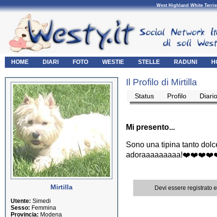
West Highland White Terrie
HOME
DIARI
FOTO
WESTIE
STELLE
RADUNI
H
Il Profilo di Mirtilla
Status
Profilo
Diari
Mi presento...
Sono una tipina tanto dolce
adoraaaaaaaaa!❤️❤️❤️❤️❤
Mirtilla
Devi essere registrato 
Utente:
Simedi
Sesso:
Femmina
Provincia:
Modena