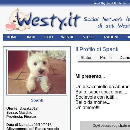
West Highland White Terrie
HOME
DIARI
FOTO
WESTIE
STELLE
RADUNI
H
Il Profilo di Spank
Status
Profilo
Diari
Mi presento...
Un orsacchiotto da abbracc
Buffo..super coccolone....
Socievole con tutti!!!
Spank
Bello da morire...
Un amore!!!!
Utente:
Spank2018
Sesso:
Maschio
Provincia:
Firenze
Data di Nascita:
06/10/2018
Devi essere registrato 
Allevamento:
del Bianco Arancio