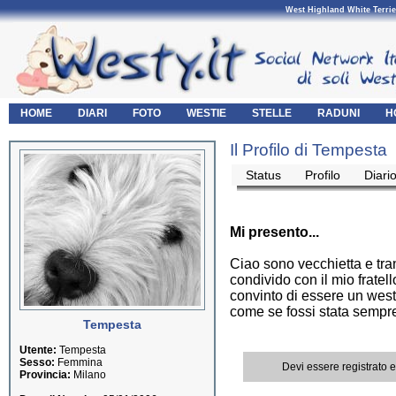
West Highland White Terrie
HOME
DIARI
FOTO
WESTIE
STELLE
RADUNI
H
Il Profilo di Tempesta
Status
Profilo
Diari
Mi presento...
Ciao sono vecchietta e tra
condivido con il mio frate
convinto di essere un west
come se fossi stata sempre
Tempesta
Utente:
Tempesta
Sesso:
Femmina
Devi essere registrato 
Provincia:
Milano