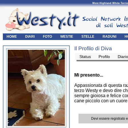
West Highland White Terrie
HOME
DIARI
FOTO
WESTIE
STELLE
RADUNI
H
Il Profilo di Diva
Status
Profilo
Diari
Mi presento...
Appassionata di questa ra
terzo Westy e devo dire ch
sempre gioiosa e felice co
cane piccolo con un cuore
Devi essere registrato 