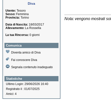
Diva
Utente:
Tesoro
Sesso:
Femmina
Provincia:
Torino
Nota: vengono mostrati solo
Data di Nascita:
18/03/2017
Allevamento:
La Rossella
La tua Rincorsa:
0 giorni
Comunica
Diventa amico di Diva
Fai conoscere Diva
Segnala contenuto inadeguato
Statistiche
Ultimo Login: 29/06/2026 16:40
Registrato il : 01/07/2025
Amici: 4