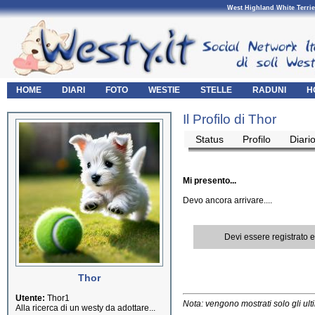
West Highland White Terrie
HOME
DIARI
FOTO
WESTIE
STELLE
RADUNI
H
Il Profilo di Thor
Status
Profilo
Diari
Mi presento...
Devo ancora arrivare....
Devi essere registrato 
Thor
Utente:
Thor1
Nota: vengono mostrati solo gli ult
Alla ricerca di un westy da adottare...