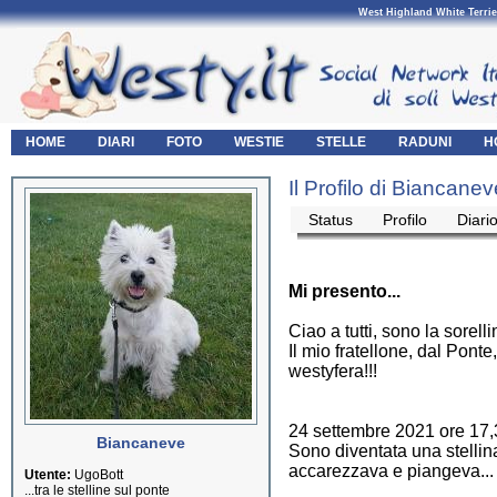
West Highland White Terrie
HOME
DIARI
FOTO
WESTIE
STELLE
RADUNI
H
Il Profilo di Biancanev
Status
Profilo
Diari
Mi presento...
Ciao a tutti, sono la sorelli
Il mio fratellone, dal Pon
westyfera!!!
24 settembre 2021 ore 17,
Biancaneve
Sono diventata una stellina
accarezzava e piangeva... 
Utente:
UgoBott
...tra le stelline sul ponte