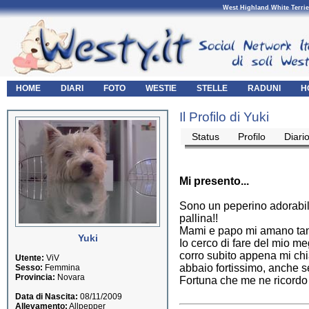
West Highland White Terrie
HOME
DIARI
FOTO
WESTIE
STELLE
RADUNI
H
Il Profilo di Yuki
Status
Profilo
Diari
Mi presento...
Sono un peperino adorabile
pallina!!
Mami e papo mi amano tant
Yuki
Io cerco di fare del mio me
corro subito appena mi ch
Utente:
ViV
abbaio fortissimo, anche s
Sesso:
Femmina
Provincia:
Novara
Fortuna che me ne ricordo
Data di Nascita:
08/11/2009
Allevamento:
Allpepper