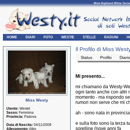
West Highland White Terrie
HOME
DIARI
FOTO
WESTIE
STELLE
RADUNI
H
Il Profilo di Miss West
Status
Profilo
Diari
Mi presento...
mi chiamano da Westy-Wes
ogni tanto anche con altri
momento - ma rispondo semp
Miss Westy
rumori non serve che mi ch
Utente:
Westel
ah - sono nata in provinci
Sesso:
Femmina
Provincia:
Padova
e sulla foto sono la terza 
Data di Nascita:
04/11/2009
sorelline (nove anni fa
Allevamento:
Altro