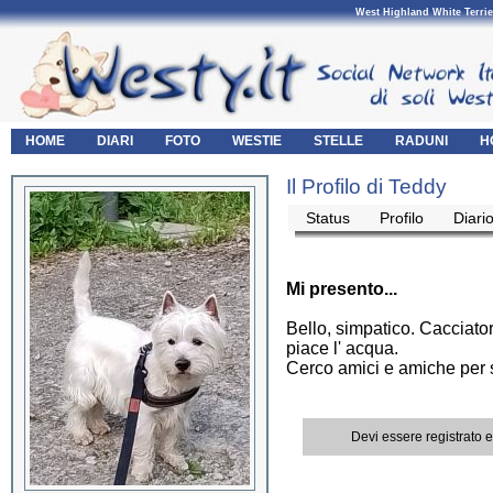
West Highland White Terrie
HOME
DIARI
FOTO
WESTIE
STELLE
RADUNI
H
Il Profilo di Teddy
Status
Profilo
Diari
Mi presento...
Bello, simpatico. Cacciato
piace l' acqua.
Cerco amici e amiche per 
Devi essere registrato 