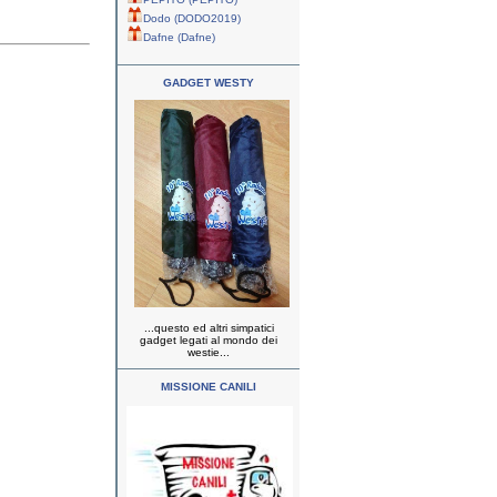
Dodo (DODO2019)
Dafne (Dafne)
GADGET WESTY
...questo ed altri simpatici
gadget legati al mondo dei
westie...
MISSIONE CANILI