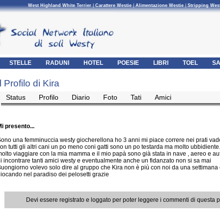
West Highland White Terrier
|
Carattere Westie
|
Alimentazione Westie
|
Stripping Wes
STELLE
RADUNI
HOTEL
POESIE
LIBRI
TOEL
SA
Il Profilo di Kira
Status
Profilo
Diario
Foto
Tati
Amici
i presento...
ono una femminuccia westy giocherellona ho 3 anni mi piace correre nei prati va
on tutti gli altri cani un po meno coni gatti sono un po testarda ma molto ubbidiente
olto viaggiare con la mia mamma e il mio papà sono già stata in nave , aereo e au
i incontrare tanti amici westy e eventualmente anche un fidanzato non si sa mai
uongiorno volevo solo dire al gruppo che Kira non è più con noi da una settimana o
iocando nel paradiso dei pelosetti grazie
Devi essere registrato e loggato per poter leggere i commenti di questa 