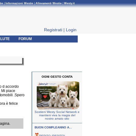
tie
|
Informazioni Westie
|
Allevamenti Westie
|
Westy.it
Registrati
|
Login
LUTE
FORUM
OGNI GESTO CONTA
do d accordo
. Mi piace
tomobili .Spero
ra è felice
Sostieni Westy Social Network e
mantieni viva la magia del
nostro amato sito
pagina.
BUON COMPLEANNO A...
PEPITO (PEPITO)