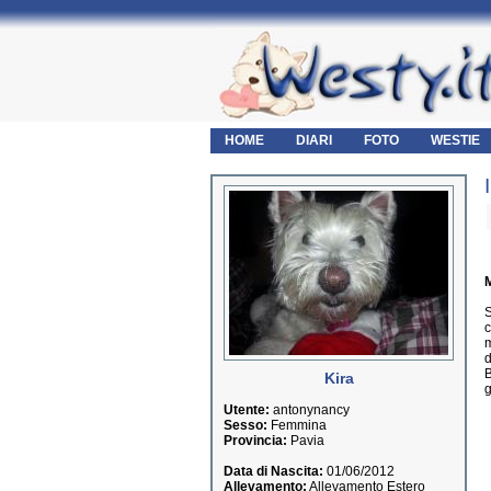
HOME
DIARI
FOTO
WESTIE
M
S
c
m
d
B
Kira
g
Utente:
antonynancy
Sesso:
Femmina
Provincia:
Pavia
Data di Nascita:
01/06/2012
Allevamento:
Allevamento Estero