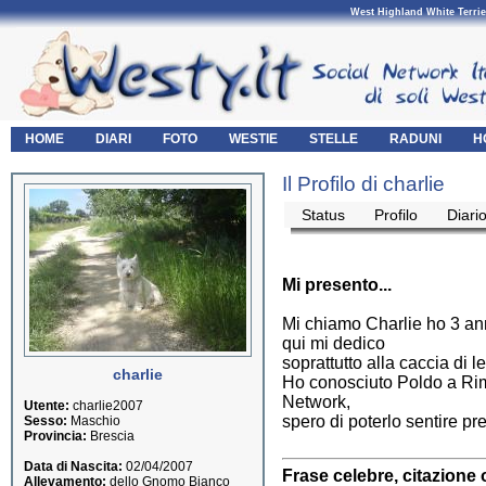
West Highland White Terrie
HOME
DIARI
FOTO
WESTIE
STELLE
RADUNI
H
Il Profilo di charlie
Status
Profilo
Diari
Mi presento...
Mi chiamo Charlie ho 3 ann
qui mi dedico
soprattutto alla caccia di l
charlie
Ho conosciuto Poldo a Rimin
Network,
Utente:
charlie2007
spero di poterlo sentire pre
Sesso:
Maschio
Provincia:
Brescia
Data di Nascita:
02/04/2007
Frase celebre, citazione 
Allevamento:
dello Gnomo Bianco