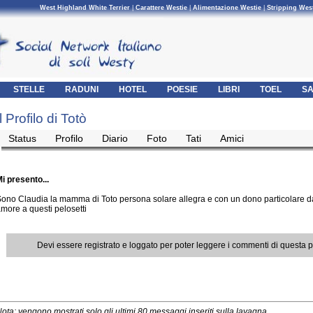
West Highland White Terrier
|
Carattere Westie
|
Alimentazione Westie
|
Stripping Wes
STELLE
RADUNI
HOTEL
POESIE
LIBRI
TOEL
SA
Il Profilo di Totò
Status
Profilo
Diario
Foto
Tati
Amici
i presento...
ono Claudia la mamma di Toto persona solare allegra e con un dono particolare d
more a questi pelosetti
Devi essere registrato e loggato per poter leggere i commenti di questa 
ota: vengono mostrati solo gli ultimi 80 messaggi inseriti sulla lavagna