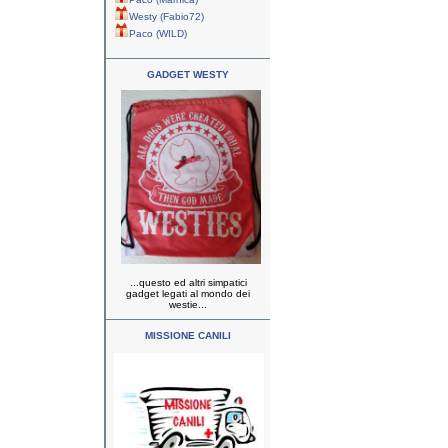
Westy (Fabio72)
Paco (WILD)
GADGET WESTY
...questo ed altri simpatici
gadget legati al mondo dei
westie...
MISSIONE CANILI