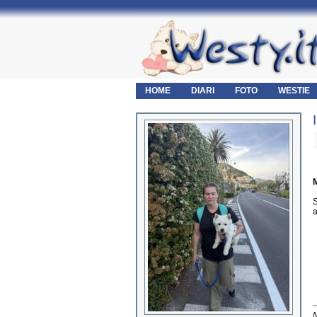
HOME
DIARI
FOTO
WESTIE
M
S
a
N