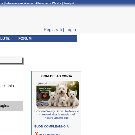
tie
|
Informazioni Westie
|
Allevamenti Westie
|
Westy.it
Registrati
|
Login
LUTE
FORUM
OGNI GESTO CONTA
are tanto
pagina.
Sostieni Westy Social Network e
mantieni viva la magia del
nostro amato sito
BUON COMPLEANNO A...
Paco (Marnica)