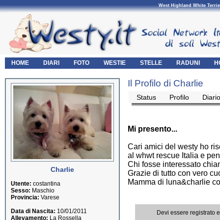
West Highland White Terrie
HOME
DIARI
FOTO
WESTIE
STELLE
RADUNI
H
Il Profilo di Charlie
Status
Profilo
Diari
Mi presento...
Cari amici del westy ho ris
al whwt rescue Italia e pen
Chi fosse interessato chi
Charlie
Grazie di tutto con vero cuo
Mamma di luna&charlie co
Utente:
costantina
Sesso:
Maschio
Provincia:
Varese
Data di Nascita:
10/01/2011
Devi essere registrato 
Allevamento:
La Rossella