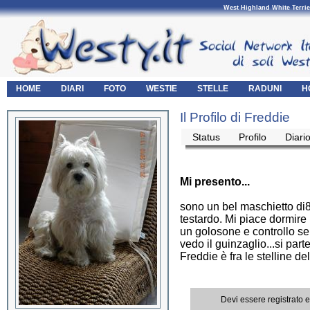
West Highland White Terrie
HOME
DIARI
FOTO
WESTIE
STELLE
RADUNI
H
Il Profilo di Freddie
Status
Profilo
Diari
Mi presento...
sono un bel maschietto di
testardo. Mi piace dormire 
un golosone e controllo s
vedo il guinzaglio...si pa
Freddie è fra le stelline de
Devi essere registrato 