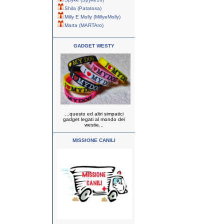
Shila (Patatosa)
Milly E Molly (MillyeMolly)
Marta (MARTAro)
GADGET WESTY
...questo ed altri simpatici
gadget legati al mondo dei
westie...
MISSIONE CANILI