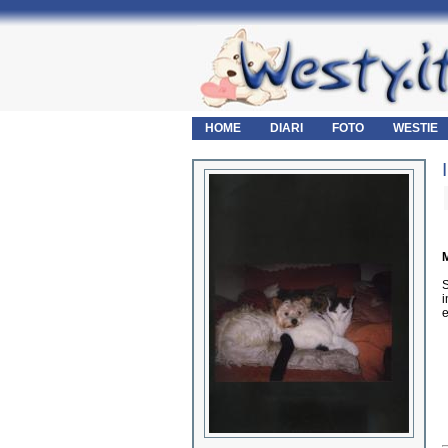
HOME
DIARI
FOTO
WESTIE
M
S
i
e