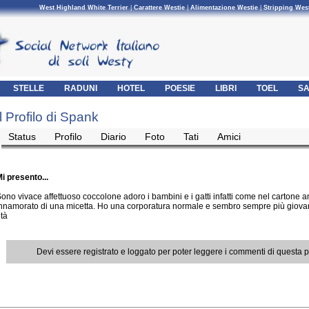
West Highland White Terrier
|
Carattere Westie
|
Alimentazione Westie
|
Stripping Wes
STELLE
RADUNI
HOTEL
POESIE
LIBRI
TOEL
SA
Il Profilo di Spank
Status
Profilo
Diario
Foto
Tati
Amici
i presento...
ono vivace affettuoso coccolone adoro i bambini e i gatti infatti come nel cartone 
nnamorato di una micetta. Ho una corporatura normale e sembro sempre più giova
tà
Devi essere registrato e loggato per poter leggere i commenti di questa 