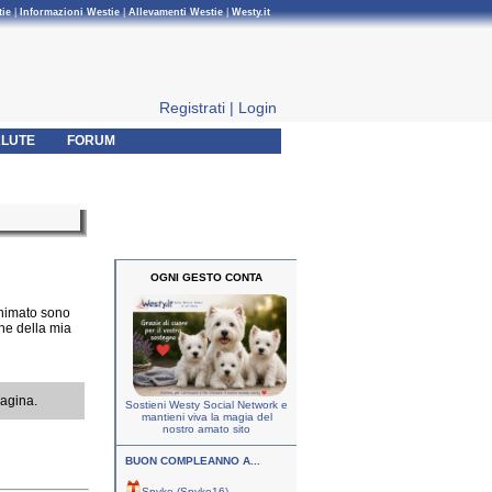
tie
|
Informazioni Westie
|
Allevamenti Westie
|
Westy.it
Registrati
|
Login
LUTE
FORUM
OGNI GESTO CONTA
animato sono
ne della mia
pagina.
Sostieni Westy Social Network e
mantieni viva la magia del
nostro amato sito
BUON COMPLEANNO A...
Spyke (Spyke16)