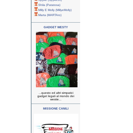
Shila (Patatosa)
Milly E Molly (MillyeMolly)
Marta (MARTAro)
GADGET WESTY
...questo ed altri simpatici
gadget legati al mondo dei
westie...
MISSIONE CANILI