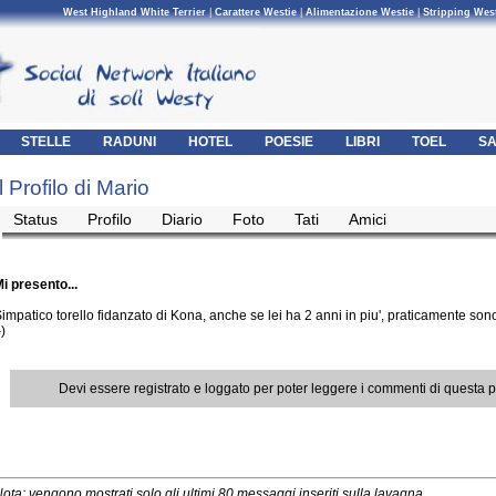
West Highland White Terrier
|
Carattere Westie
|
Alimentazione Westie
|
Stripping Wes
STELLE
RADUNI
HOTEL
POESIE
LIBRI
TOEL
SA
Il Profilo di Mario
Status
Profilo
Diario
Foto
Tati
Amici
i presento...
impatico torello fidanzato di Kona, anche se lei ha 2 anni in piu', praticamente sono
-)
Devi essere registrato e loggato per poter leggere i commenti di questa 
ota: vengono mostrati solo gli ultimi 80 messaggi inseriti sulla lavagna