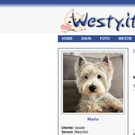
HOME
DIARI
FOTO
WESTIE
M
S
:
Mario
Utente:
lavale
Sesso:
Maschio
N