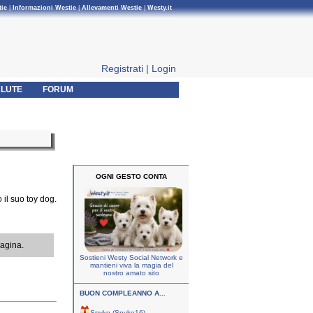
tie
|
Informazioni Westie
|
Allevamenti Westie
|
Westy.it
Registrati
|
Login
LUTE
FORUM
OGNI GESTO CONTA
 il suo toy dog.
pagina.
Sostieni Westy Social Network e
mantieni viva la magia del
nostro amato sito
BUON COMPLEANNO A...
Spyke (Spyke16)