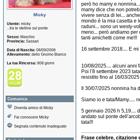
però ho mamy e nonnina....
mamy dice che non potrebb
Micky
vivere senza di lei... anch
mondo è la mia casetta e le
Utente:
micky
raduni... sono un westy-vo
...tra le stelline sul ponte
meno... però andiamo per co
Sesso:
Maschio
tanti amichetti come me!!!
Provincia:
Sassari
16 settembre 2018.... E mi 
Data di Nascita:
08/09/2008
Allevamento:
dello Gnomo Bianco
La tua Rincorsa:
808 giorni
10/08/2025.... alcuni anni 
Poi l'8 settembre 2023 tata
resistito fino al 16/03/202
Il 30/07/2025 nonnina ha d
Comunica
Siamo io e tata/Mamy..... n
Diventa amico di Micky
5 gennaio 2026 h 5,19.... d
andato sul ponte dell'arco
Fai conoscere Micky
tata!!!
Segnala contenuto inadeguato
Frase celebre, citazione 