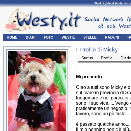
West Highland White Terrie
HOME
DIARI
FOTO
WESTIE
STELLE
RADUNI
H
Il Profilo di Micky
Status
Profilo
Diari
Mi presento...
Ciao a tutti sono Micky e 
sul mare in provincia di S
lungomare e nel porticciolo
sono il suo vice..... Vengo 
praticamente un negozio in
lavoro, sono un pò triste....
è passato qualche anno...
il mio nonnino non c'è più.. 