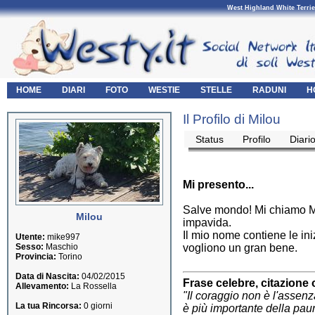
West Highland White Terrie
HOME
DIARI
FOTO
WESTIE
STELLE
RADUNI
H
Il Profilo di Milou
Status
Profilo
Diari
Mi presento...
Salve mondo! Mi chiamo Mil
Milou
impavida.
Il mio nome contiene le iniz
Utente:
mike997
Sesso:
Maschio
vogliono un gran bene.
Provincia:
Torino
Data di Nascita:
04/02/2015
Frase celebre, citazione 
Allevamento:
La Rossella
"Il coraggio non è l'asse
La tua Rincorsa:
0 giorni
è più importante della pau