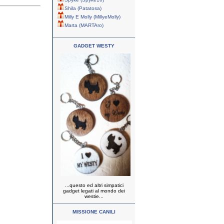
Shila (Patatosa)
Milly E Molly (MillyeMolly)
Marta (MARTAro)
GADGET WESTY
...questo ed altri simpatici
gadget legati al mondo dei
westie...
MISSIONE CANILI