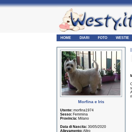
HOME
DIARI
FOTO
WESTIE
M
C
s
A
r
Morfina e Iris
Utente:
morfina1974
Sesso:
Femmina
Provincia:
Milano
Data di Nascita:
30/05/2020
Allevamento:
Altro