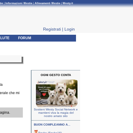
tie
|
Informazioni Westie
|
Allevamenti Westie
|
Westy.it
Registrati
|
Login
LUTE
FORUM
OGNI GESTO CONTA
la
cerale che mi
Sostieni Westy Social Network e
pagina.
mantieni viva la magia del
nostro amato sito
BUON COMPLEANNO A...
Spyke (Spyke16)