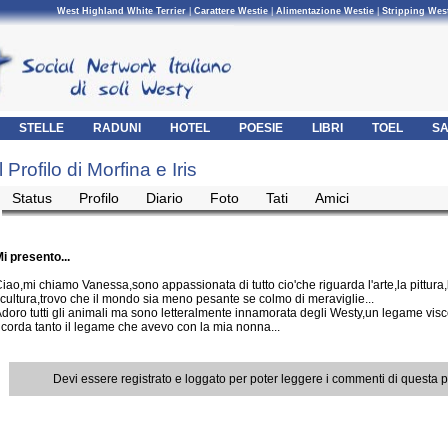
West Highland White Terrier
|
Carattere Westie
|
Alimentazione Westie
|
Stripping Wes
STELLE
RADUNI
HOTEL
POESIE
LIBRI
TOEL
SA
Il Profilo di Morfina e Iris
Status
Profilo
Diario
Foto
Tati
Amici
i presento...
iao,mi chiamo Vanessa,sono appassionata di tutto cio'che riguarda l'arte,la pittura,
cultura,trovo che il mondo sia meno pesante se colmo di meraviglie...
doro tutti gli animali ma sono letteralmente innamorata degli Westy,un legame vis
icorda tanto il legame che avevo con la mia nonna...
Devi essere registrato e loggato per poter leggere i commenti di questa 