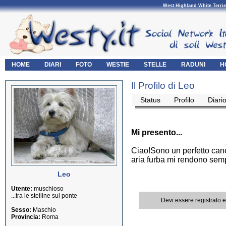
West Highland White Terrie
HOME
DIARI
FOTO
WESTIE
STELLE
RADUNI
H
Il Profilo di Leo
Status
Profilo
Diari
Mi presento...
Ciao!Sono un perfetto can
aria furba mi rendono sem
Leo
Utente:
muschioso
...tra le stelline sul ponte
Devi essere registrato 
Sesso:
Maschio
Provincia:
Roma