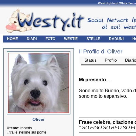
West Highland White Terrie
HOME
DIARI
FOTO
WESTIE
STELLE
RADUNI
H
Il Profilo di Oliver
Status
Profilo
Diari
Mi presento...
Sono molto Buono, vado dac
sono molto espansivo.
Oliver
Frase celebre, citazione 
" SO FIGO SO BEO SO 
Utente:
roberts
...tra le stelline sul ponte