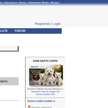
tie
|
Informazioni Westie
|
Allevamenti Westie
|
Westy.it
Registrati
|
Login
LUTE
FORUM
OGNI GESTO CONTA
pagina.
Sostieni Westy Social Network e
mantieni viva la magia del
nostro amato sito
BUON COMPLEANNO A...
PEPITO (PEPITO)