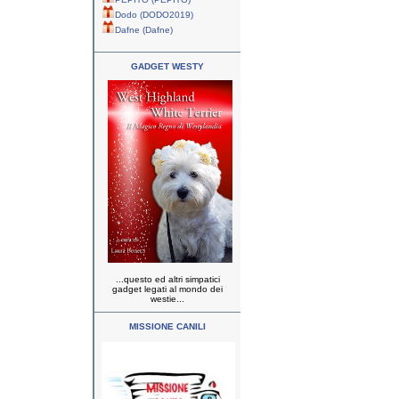
Dodo (DODO2019)
Dafne (Dafne)
GADGET WESTY
...questo ed altri simpatici
gadget legati al mondo dei
westie...
MISSIONE CANILI