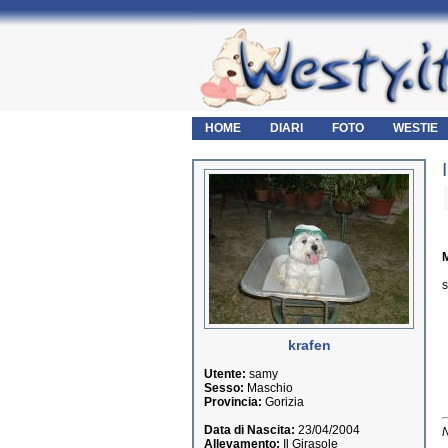
HOME
DIARI
FOTO
WESTIE
M
s
krafen
Utente:
samy
Sesso:
Maschio
Provincia:
Gorizia
Data di Nascita:
23/04/2004
N
Allevamento:
Il Girasole