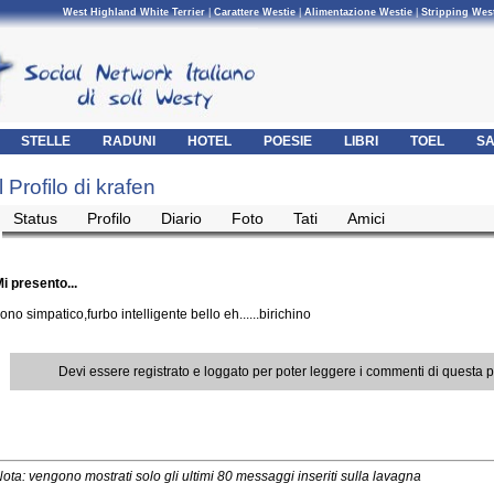
West Highland White Terrier
|
Carattere Westie
|
Alimentazione Westie
|
Stripping Wes
STELLE
RADUNI
HOTEL
POESIE
LIBRI
TOEL
SA
Il Profilo di krafen
Status
Profilo
Diario
Foto
Tati
Amici
i presento...
ono simpatico,furbo intelligente bello eh......birichino
Devi essere registrato e loggato per poter leggere i commenti di questa 
ota: vengono mostrati solo gli ultimi 80 messaggi inseriti sulla lavagna